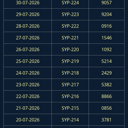
30-07-2026
SYP-224
9057
29-07-2026
SYP-223
9204
28-07-2026
SYP-222
0916
27-07-2026
SYP-221
1546
26-07-2026
SYP-220
1092
25-07-2026
SYP-219
5214
24-07-2026
SYP-218
2429
23-07-2026
SYP-217
5382
22-07-2026
SYP-216
8866
21-07-2026
SYP-215
0856
20-07-2026
SYP-214
3781