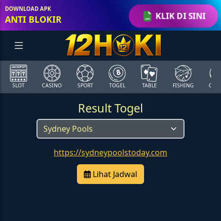
DOWNLOAD APK
KLIK DI SINI
ANTI BLOKIR
SLOT
CASINO
SPORT
TOGEL
TABLE
FISHING
COCK
Result Togel
https://sydneypoolstoday.com
Lihat Jadwal