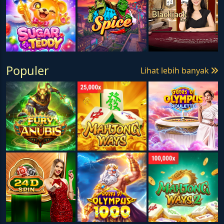
Populer
Lihat lebih banyak