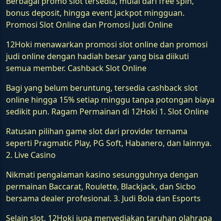
Berbagai promo slot tersedia, mulai dari free spin,
bonus deposit, hingga event jackpot mingguan.
Promosi Slot Online dan Promosi Judi Online
12Hoki menawarkan promosi slot online dan promosi
judi online dengan hadiah besar yang bisa diikuti
semua member. Cashback Slot Online
Bagi yang belum beruntung, tersedia cashback slot
online hingga 15% setiap minggu tanpa potongan biaya
sedikit pun. Ragam Permainan di 12Hoki 1. Slot Online
Ratusan pilihan game slot dari provider ternama
seperti Pragmatic Play, PG Soft, Habanero, dan lainnya.
2. Live Casino
Nikmati pengalaman kasino sesungguhnya dengan
permainan Baccarat, Roulette, Blackjack, dan Sicbo
bersama dealer profesional. 3. Judi Bola dan Esports
Selain slot, 12Hoki juga menyediakan taruhan olahraga