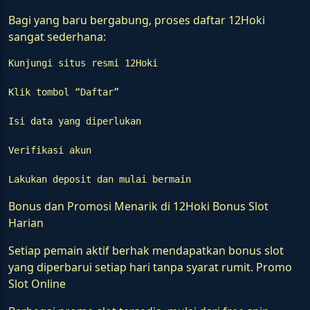
Bagi yang baru bergabung, proses daftar 12Hoki
sangat sederhana:
Kunjungi situs resmi 12Hoki

Klik tombol “Daftar”

Isi data yang diperlukan

Verifikasi akun

Bonus dan Promosi Menarik di 12Hoki Bonus Slot
Harian
Setiap pemain aktif berhak mendapatkan bonus slot
yang diperbarui setiap hari tanpa syarat rumit. Promo
Slot Online