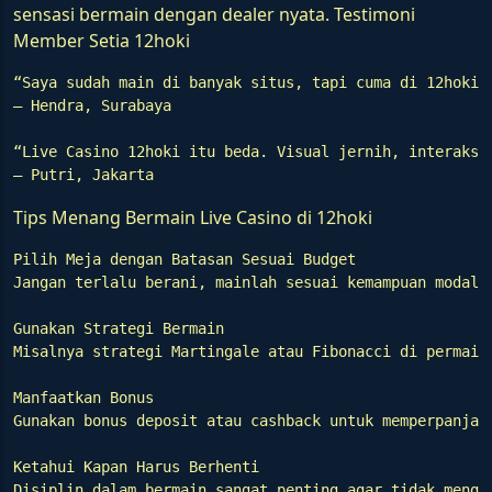
sensasi bermain dengan dealer nyata. Testimoni
Member Setia 12hoki
“Saya sudah main di banyak situs, tapi cuma di 12hoki 
— Hendra, Surabaya

“Live Casino 12hoki itu beda. Visual jernih, interaksi
Tips Menang Bermain Live Casino di 12hoki
Pilih Meja dengan Batasan Sesuai Budget

Jangan terlalu berani, mainlah sesuai kemampuan modal A
Gunakan Strategi Bermain

Misalnya strategi Martingale atau Fibonacci di permaina
Manfaatkan Bonus

Gunakan bonus deposit atau cashback untuk memperpanjang
Ketahui Kapan Harus Berhenti
