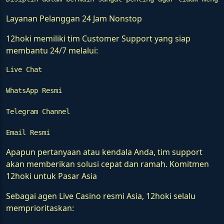
Layanan Pelanggan 24 Jam Nonstop
12hoki memiliki tim Customer Support yang siap
membantu 24/7 melalui:
Live Chat

WhatsApp Resmi

Telegram Channel

Apapun pertanyaan atau kendala Anda, tim support
akan memberikan solusi cepat dan ramah. Komitmen
12hoki untuk Pasar Asia
Sebagai agen Live Casino resmi Asia, 12hoki selalu
memprioritaskan: