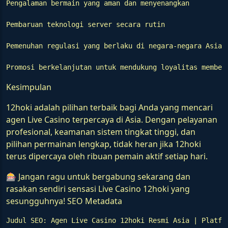
Pengalaman bermain yang aman dan menyenangkan

Pembaruan teknologi server secara rutin

Pemenuhan regulasi yang berlaku di negara-negara Asia

Kesimpulan
12hoki adalah pilihan terbaik bagi Anda yang mencari
agen Live Casino terpercaya di Asia. Dengan pelayanan
profesional, keamanan sistem tingkat tinggi, dan
pilihan permainan lengkap, tidak heran jika 12hoki
terus dipercaya oleh ribuan pemain aktif setiap hari.
🎰 Jangan ragu untuk bergabung sekarang dan
rasakan sendiri sensasi Live Casino 12hoki yang
sesungguhnya! SEO Metadata
Judul SEO: Agen Live Casino 12hoki Resmi Asia | Platfor