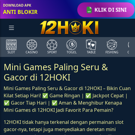
DOWNLOAD APK
KLIK DI SINI
ANTI BLOKIR
SLOT
CASINO
SPORT
TOGEL
TABLE
FISHING
COCK
Mini Games Paling Seru &
Gacor di 12HOKI
Mini Games Paling Seru & Gacor di 12HOKI – Bikin Cuan
Kilat Setiap Hari! ✅ Game Ringan | ✅ Jackpot Cepat |
✅ Gacor Tiap Hari | ✅ Aman & Menghibur Kenapa
Mini Games di 12HOKI Jadi Favorit Para Pemain?
12HOKI tidak hanya terkenal dengan permainan slot
gacor-nya, tetapi juga menyediakan deretan mini