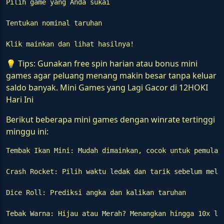
Pilih game yang Anda sukai

Tentukan nominal taruhan

💡 Tips: Gunakan free spin harian atau bonus mini
games agar peluang menang makin besar tanpa keluar
saldo banyak. Mini Games yang Lagi Gacor di 12HOKI
Hari Ini
Berikut beberapa mini games dengan winrate tertinggi
minggu ini:
Tembak Ikan Mini: Mudah dimainkan, cocok untuk pemula

Crash Rocket: Pilih waktu ledak dan tarik sebelum meled
Dice Roll: Prediksi angka dan kalikan taruhan
