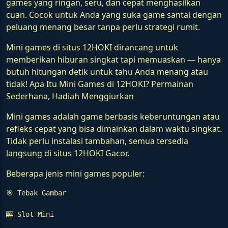
games yang ringan, seru, dan cepat menghasilkan
cuan. Cocok untuk Anda yang suka game santai dengan
peluang menang besar tanpa perlu strategi rumit.
Mini games di situs 12HOKI dirancang untuk
memberikan hiburan singkat tapi memuaskan — hanya
butuh hitungan detik untuk tahu Anda menang atau
tidak! Apa Itu Mini Games di 12HOKI? Permainan
Sederhana, Hadiah Menggiurkan
Mini games adalah game berbasis keberuntungan atau
refleks cepat yang bisa dimainkan dalam waktu singkat.
Tidak perlu instalasi tambahan, semua tersedia
langsung di situs 12HOKI Gacor.
Beberapa jenis mini games populer:
🎯 Tebak Gambar

🎰 Slot Mini
