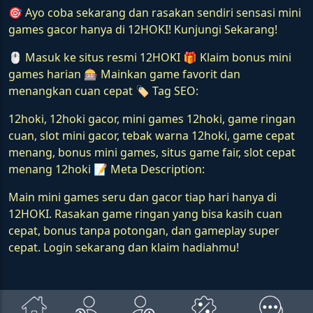
🎯 Ayo coba sekarang dan rasakan sendiri sensasi mini
games gacor hanya di 12HOKI! Kunjungi Sekarang!
🖱️ Masuk ke situs resmi 12HOKI 🎁 Klaim bonus mini
games harian 🎰 Mainkan game favorit dan
menangkan cuan cepat 🏷️ Tag SEO:
12hoki, 12hoki gacor, mini games 12hoki, game ringan
cuan, slot mini gacor, tebak warna 12hoki, game cepat
menang, bonus mini games, situs game fair, slot cepat
menang 12hoki 📝 Meta Description:
Main mini games seru dan gacor tiap hari hanya di
12HOKI. Rasakan game ringan yang bisa kasih cuan
cepat, bonus tanpa potongan, dan gameplay super
cepat. Login sekarang dan klaim hadiahmu!