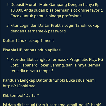
Deposit Murah, Main Gampang Dengan hanya Rp
10.000, Anda sudah bisa bermain slot online favorit.
Cocok untuk pemula hingga profesional.
Fitur Login dan Daftar Praktis Login 12hoki cukup
dengan username & password
Daftar 12hoki cukup 1 menit
Bisa via HP, tanpa unduh aplikasi
Provider Slot Lengkap Termasuk Pragmatic Play, PG
Soft, Habanero, Joker Gaming, dan lainnya, semua
tersedia di satu tempat!
Panduan Lengkap Daftar di 12hoki Buka situs resmi
https://12hoki.xyz
Klik tombol “Daftar”
Isi data diri sesuai form (username, email, no HP, bank)