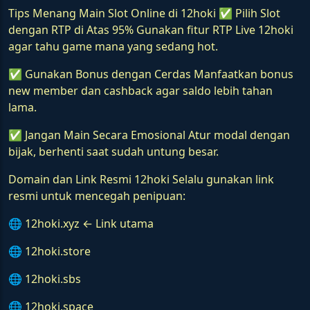
Tips Menang Main Slot Online di 12hoki ✅ Pilih Slot
dengan RTP di Atas 95% Gunakan fitur RTP Live 12hoki
agar tahu game mana yang sedang hot.
✅ Gunakan Bonus dengan Cerdas Manfaatkan bonus
new member dan cashback agar saldo lebih tahan
lama.
✅ Jangan Main Secara Emosional Atur modal dengan
bijak, berhenti saat sudah untung besar.
Domain dan Link Resmi 12hoki Selalu gunakan link
resmi untuk mencegah penipuan:
🌐 12hoki.xyz ← Link utama
🌐 12hoki.store
🌐 12hoki.sbs
🌐 12hoki.space