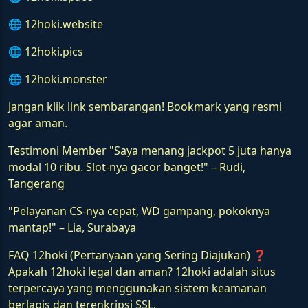
🌐 12hoki.website
🌐 12hoki.pics
🌐 12hoki.monster
Jangan klik link sembarangan! Bookmark yang resmi
agar aman.
Testimoni Member "Saya menang jackpot 5 juta hanya
modal 10 ribu. Slot-nya gacor banget!" – Rudi,
Tangerang
"Pelayanan CS-nya cepat, WD gampang, pokoknya
mantap!" – Lia, Surabaya
FAQ 12hoki (Pertanyaan yang Sering Diajukan) ❓
Apakah 12hoki legal dan aman? 12hoki adalah situs
terpercaya yang menggunakan sistem keamanan
berlapis dan terenkripsi SSL.