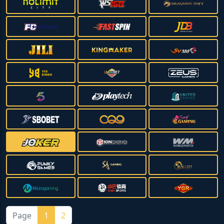
Page
1
2