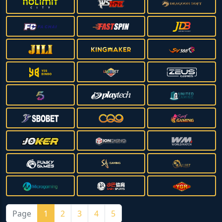
Page
1
2
3
4
5