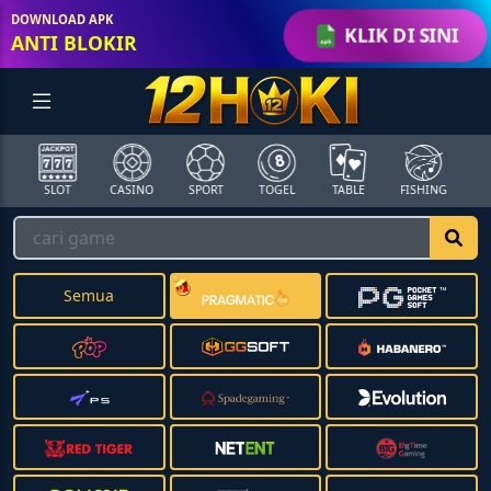
DOWNLOAD APK
KLIK DI SINI
ANTI BLOKIR
SLOT
CASINO
SPORT
TOGEL
TABLE
FISHING
COCK
Semua