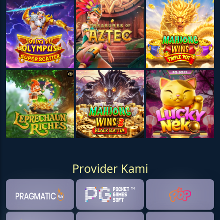
Provider Kami