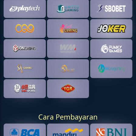
Cara Pembayaran